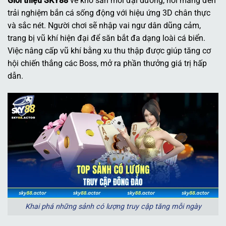
Giới thiệu SKY88
về kho săn mồi đại dương, nơi mang đến
trải nghiệm bắn cá sống động với hiệu ứng 3D chân thực
và sắc nét. Người chơi sẽ nhập vai ngư dân dũng cảm,
trang bị vũ khí hiện đại để săn bắt đa dạng loài cá biển.
Việc nâng cấp vũ khí bằng xu thu thập được giúp tăng cơ
hội chiến thắng các Boss, mở ra phần thưởng giá trị hấp
dẫn.
Khai phá những sảnh có lượng truy cập tăng mỗi ngày