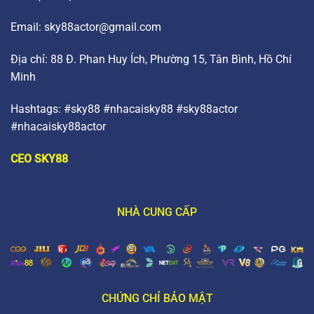
Email:
sky88actor@gmail.com
Địa chỉ: 88 Đ. Phan Huy Ích, Phường 15, Tân Bình, Hồ Chí
Minh
Hashtags: #sky88 #nhacaisky88 #sky88actor
#nhacaisky88actor
CEO SKY88
NHÀ CUNG CẤP
CHỨNG CHỈ BẢO MẬT