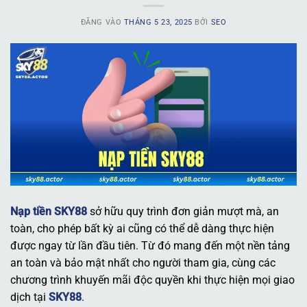
ĐĂNG VÀO
THÁNG 5 23, 2025
BỞI
SEO
Nạp tiền SKY88
sở hữu quy trình đơn giản mượt mà, an
toàn, cho phép bất kỳ ai cũng có thể dễ dàng thực hiện
được ngay từ lần đầu tiên. Từ đó mang đến một nền tảng
an toàn và bảo mật nhất cho người tham gia, cùng các
chương trình khuyến mãi độc quyền khi thực hiện mọi giao
dịch tại
SKY88
.