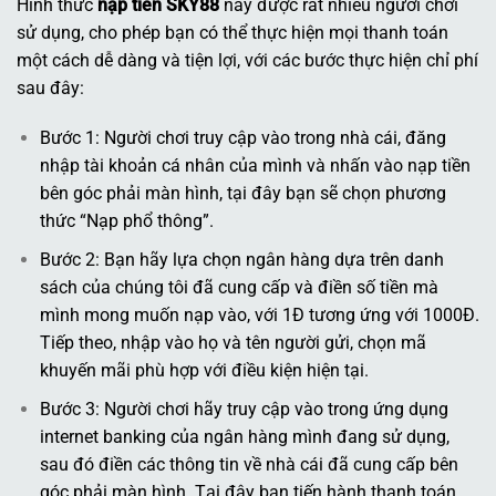
Hình thức
nạp tiền SKY88
này được rất nhiều người chơi
sử dụng, cho phép bạn có thể thực hiện mọi thanh toán
một cách dễ dàng và tiện lợi, với các bước thực hiện chỉ phí
sau đây:
Bước 1: Người chơi truy cập vào trong nhà cái, đăng
nhập tài khoản cá nhân của mình và nhấn vào nạp tiền
bên góc phải màn hình, tại đây bạn sẽ chọn phương
thức “Nạp phổ thông”.
Bước 2: Bạn hãy lựa chọn ngân hàng dựa trên danh
sách của chúng tôi đã cung cấp và điền số tiền mà
mình mong muốn nạp vào, với 1Đ tương ứng với 1000Đ.
Tiếp theo, nhập vào họ và tên người gửi, chọn mã
khuyến mãi phù hợp với điều kiện hiện tại.
Bước 3: Người chơi hãy truy cập vào trong ứng dụng
internet banking của ngân hàng mình đang sử dụng,
sau đó điền các thông tin về nhà cái đã cung cấp bên
góc phải màn hình. Tại đây bạn tiến hành thanh toán,