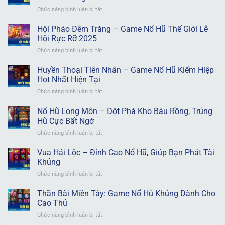
Chức năng bình luận bị tắt
ở
Kèo
châu
Hội Pháo Đêm Trăng – Game Nổ Hũ Thế Giới Lễ
Á
Hội Rực Rỡ 2025
–
Chức năng bình luận bị tắt
ở
Bí
Hội
Quyết
Pháo
Huyền Thoại Tiên Nhân – Game Nổ Hũ Kiếm Hiệp
Chơi
Đêm
Và
Hot Nhất Hiện Tại
Trăng
Tăng
Chức năng bình luận bị tắt
ở
–
Tỷ
Huyền
Game
Lệ
Thoại
Nổ Hũ Long Môn – Đột Phá Kho Báu Rồng, Trúng
Nổ
Thắng
Tiên
Hũ
Hũ Cực Bất Ngờ
Nhanh
Nhân
Thế
Chóng
Chức năng bình luận bị tắt
ở
–
Giới
Nổ
Game
Lễ
Hũ
Vua Hái Lộc – Đỉnh Cao Nổ Hũ, Giúp Bạn Phát Tài
Nổ
Hội
Long
Hũ
Khủng
Rực
Môn
Kiếm
Rỡ
Chức năng bình luận bị tắt
ở
–
Hiệp
2025
Vua
Đột
Hot
Hái
Thần Bài Miền Tây: Game Nổ Hũ Khủng Dành Cho
Phá
Nhất
Lộc
Kho
Cao Thủ
Hiện
–
Báu
Tại
Chức năng bình luận bị tắt
ở
Đỉnh
Rồng,
Thần