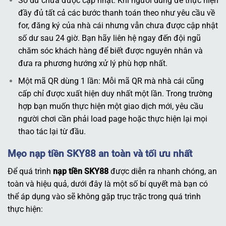
Số dư chưa được cập nhật: Khi người dùng để thực hiện
đầy đủ tất cả các bước thanh toán theo như yêu cầu về
for, đăng ký của nhà cái nhưng vẫn chưa được cập nhật
số dư sau 24 giờ. Bạn hãy liên hệ ngay đến đội ngũ
chăm sóc khách hàng để biết được nguyên nhân và
đưa ra phương hướng xử lý phù hợp nhất.
Một mã QR dùng 1 lần: Mỗi mã QR mà nhà cái cũng
cấp chỉ được xuất hiện duy nhất một lần. Trong trường
hợp bạn muốn thực hiện một giao dịch mới, yêu cầu
người chơi cần phải load page hoặc thực hiện lại mọi
thao tác lại từ đầu.
Mẹo nạp tiền SKY88 an toàn và tối ưu nhất
Để quá trình
nạp tiền SKY88
được diễn ra nhanh chóng, an
toàn và hiệu quả, dưới đây là một số bí quyết mà bạn có
thể áp dụng vào sẽ không gặp trục trặc trong quá trình
thực hiện: