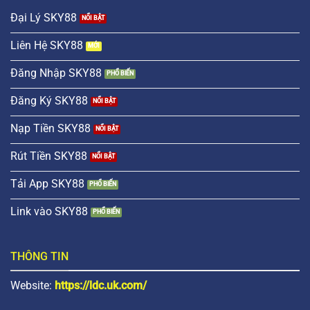
Đại Lý SKY88
Liên Hệ SKY88
Đăng Nhập SKY88
Đăng Ký SKY88
Nạp Tiền SKY88
Rút Tiền SKY88
Tải App SKY88
Link vào SKY88
THÔNG TIN
Website:
https://ldc.uk.com/