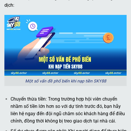
dịch:
Một số vấn đề phổ biến khi nạp tiền SKY88
Chuyển thừa tiền: Trong trường hợp hội viên chuyển
nhầm số tiền lớn hơn so với dự tính trước đó, bạn hãy
liên hệ ngay đến đội ngũ chăm sóc khách hàng để điều
chỉnh, đồng thời không bị treo giao dịch tại nhà cái.