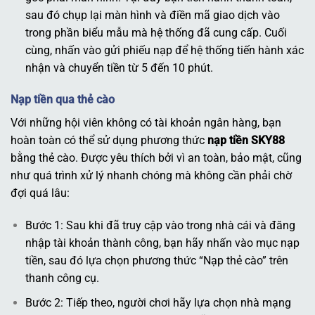
sau đó chụp lại màn hình và điền mã giao dịch vào
trong phần biểu mẫu mà hệ thống đã cung cấp. Cuối
cùng, nhấn vào gửi phiếu nạp để hệ thống tiến hành xác
nhận và chuyển tiền từ 5 đến 10 phút.
Nạp tiền qua thẻ cào
Với những hội viên không có tài khoản ngân hàng, bạn
hoàn toàn có thể sử dụng phương thức
nạp tiền SKY88
bằng thẻ cào. Được yêu thích bởi vì an toàn, bảo mật, cũng
như quá trình xử lý nhanh chóng mà không cần phải chờ
đợi quá lâu:
Bước 1: Sau khi đã truy cập vào trong nhà cái và đăng
nhập tài khoản thành công, bạn hãy nhấn vào mục nạp
tiền, sau đó lựa chọn phương thức “Nạp thẻ cào” trên
thanh công cụ.
Bước 2: Tiếp theo, người chơi hãy lựa chọn nhà mạng