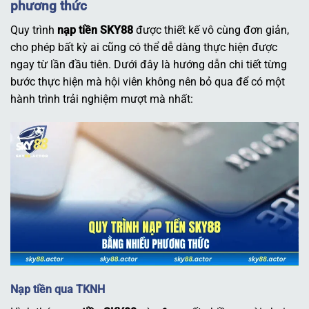
phương thức
Quy trình
nạp tiền SKY88
được thiết kế vô cùng đơn giản,
cho phép bất kỳ ai cũng có thể dễ dàng thực hiện được
ngay từ lần đầu tiên. Dưới đây là hướng dẫn chi tiết từng
bước thực hiện mà hội viên không nên bỏ qua để có một
hành trình trải nghiệm mượt mà nhất:
Nạp tiền qua TKNH