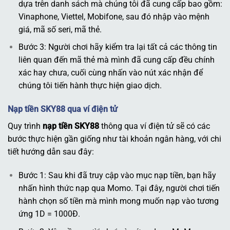
dựa trên danh sách mà chúng tôi đã cung cấp bao gồm:
Vinaphone, Viettel, Mobifone, sau đó nhập vào mệnh
giá, mã số seri, mã thẻ.
Bước 3: Người chơi hãy kiểm tra lại tất cả các thông tin
liên quan đến mã thẻ mà mình đã cung cấp đều chính
xác hay chưa, cuối cùng nhấn vào nút xác nhận để
chúng tôi tiến hành thực hiện giao dịch.
Nạp tiền SKY88 qua ví điện tử
Quy trình
nạp tiền SKY88
thông qua ví điện tử sẽ có các
bước thực hiện gần giống như tài khoản ngân hàng, với chi
tiết hướng dẫn sau đây:
Bước 1: Sau khi đã truy cập vào mục nạp tiền, bạn hãy
nhấn hình thức nạp qua Momo. Tại đây, người chơi tiến
hành chọn số tiền mà mình mong muốn nạp vào tương
ứng 1D = 1000Đ.