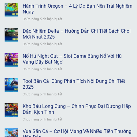
Cao
Trúng
Bài
Hành Trình Oregon – 4 Lý Do Bạn Nên Trải Nghiệm
Nổ
Hũ
Miền
Hũ,
Ngay
Cực
Tây:
Giúp
Bất
Chức năng bình luận bị tắt
ở
Game
Bạn
Ngờ
Hành
Nổ
Phát
Trình
Đặc Nhiệm Delta – Hướng Dẫn Chi Tiết Cách Chơi
Hũ
Tài
Oregon
Khủng
Mới Nhất 2025
Khủng
–
Dành
Chức năng bình luận bị tắt
ở
4
Cho
Đặc
Lý
Cao
Nhiệm
Nổ Hũ Night Out – Slot Game Bùng Nổ Với Hũ
Do
Thủ
Delta
Bạn
Vàng Đầy Bất Ngờ
–
Nên
Chức năng bình luận bị tắt
ở
Hướng
Trải
Nổ
Dẫn
Nghiệm
Hũ
Tool Bắn Cá Cùng Phân Tích Nội Dung Chi Tiết
Chi
Ngay
Night
Tiết
2025
Out
Cách
Chức năng bình luận bị tắt
ở
–
Chơi
Tool
Slot
Mới
Bắn
Kho Báu Long Cung – Chinh Phục Đại Dương Hấp
Game
Nhất
Cá
Bùng
Dẫn, Kịch Tính
2025
Cùng
Nổ
Chức năng bình luận bị tắt
ở
Phân
Với
Kho
Tích
Hũ
Báu
Vua Săn Cá – Cơ Hội Mang Về Nhiều Tiền Thưởng
Nội
Vàng
Long
Dung
Đầy