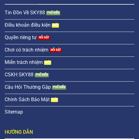
Tin Đồn Về SKY88
Điều khoản điều kiện
Quyền riêng tư
Chơi có trách nhiệm
Miễn trách nhiệm
CSKH SKY88
Câu Hỏi Thường Gặp
Chính Sách Bảo Mật
Sitemap
HƯỚNG DẪN