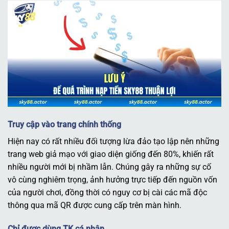
Truy cập vào trang chính thống
Hiện nay có rất nhiều đối tượng lừa đảo tạo lập nên những
trang web giả mạo với giao diện giống đến 80%, khiến rất
nhiều người mới bị nhầm lẫn. Chúng gây ra những sự cố
vô cùng nghiêm trọng, ảnh hưởng trực tiếp đến nguồn vốn
của người chơi, đồng thời có nguy cơ bị cài các mã độc
thông qua mã QR được cung cấp trên màn hình.
Chỉ được dùng TK cá nhân