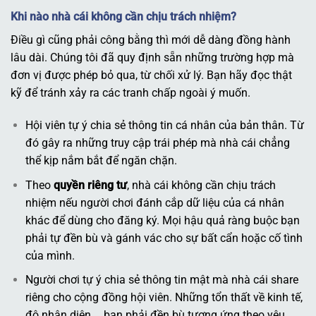
Khi nào nhà cái không cần chịu trách nhiệm?
Điều gì cũng phải công bằng thì mới dễ dàng đồng hành
lâu dài. Chúng tôi đã quy định sẵn những trường hợp mà
đơn vị được phép bỏ qua, từ chối xử lý. Bạn hãy đọc thật
kỹ để tránh xảy ra các tranh chấp ngoài ý muốn.
Hội viên tự ý chia sẻ thông tin cá nhân của bản thân. Từ
đó gây ra những truy cập trái phép mà nhà cái chẳng
thể kịp nắm bắt để ngăn chặn.
Theo
quyền riêng tư
, nhà cái không cần chịu trách
nhiệm nếu người chơi đánh cắp dữ liệu của cá nhân
khác để dùng cho đăng ký. Mọi hậu quả ràng buộc bạn
phải tự đền bù và gánh vác cho sự bất cẩn hoặc cố tình
của mình.
Người chơi tự ý chia sẻ thông tin mật mà nhà cái share
riêng cho cộng đồng hội viên. Những tổn thất về kinh tế,
độ nhận diện,… bạn phải đền bù tương ứng theo yêu