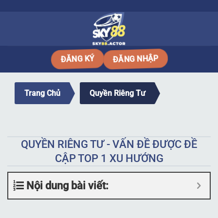
Bỏ
qua
nội
dung
ĐĂNG NHẬP
ĐĂNG KÝ
Trang Chủ
Quyền Riêng Tư
QUYỀN RIÊNG TƯ - VẤN ĐỀ ĐƯỢC ĐỀ
CẬP TOP 1 XU HƯỚNG
Nội dung bài viết: