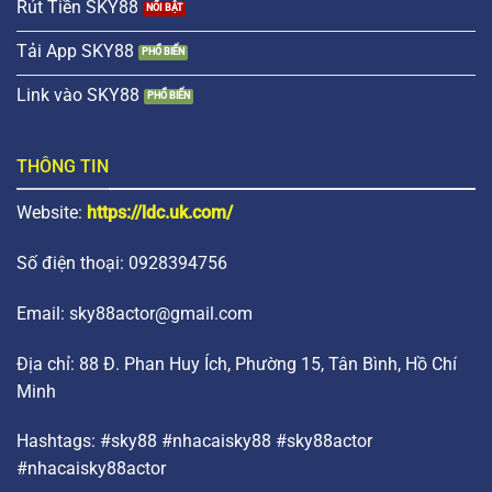
Rút Tiền SKY88
Tải App SKY88
Link vào SKY88
THÔNG TIN
Website:
https://ldc.uk.com/
Số điện thoại: 0928394756
Email:
sky88actor@gmail.com
Địa chỉ: 88 Đ. Phan Huy Ích, Phường 15, Tân Bình, Hồ Chí
Minh
Hashtags: #sky88 #nhacaisky88 #sky88actor
#nhacaisky88actor