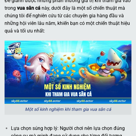
Để giành được những phần thưởng giá trị khi tham gia vào
trong
vua săn cá
này, dưới đây là một số chiến thuật mà
chúng tôi để nghiên cứu từ các chuyên gia hàng đầu và
những hội viên lâu năm, khiến bạn có một chiến thuật hiệu
quả và tối ưu nhất:
Một số kinh nghiệm khi tham gia vua săn cá
Lựa chọn súng hợp lý: Người chơi nên lựa chọn đúng
công cụ mà mình đang sử dụng cho từng đối tượng