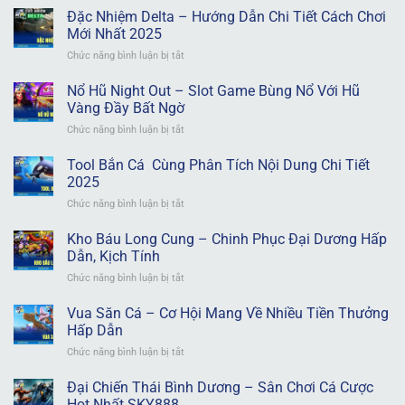
Phát
Trình
Đặc Nhiệm Delta – Hướng Dẫn Chi Tiết Cách Chơi
Hũ
Tài
Oregon
Khủng
Mới Nhất 2025
Khủng
–
Dành
Chức năng bình luận bị tắt
ở
4
Cho
Đặc
Lý
Cao
Nhiệm
Nổ Hũ Night Out – Slot Game Bùng Nổ Với Hũ
Do
Thủ
Delta
Bạn
Vàng Đầy Bất Ngờ
–
Nên
Chức năng bình luận bị tắt
ở
Hướng
Trải
Nổ
Dẫn
Nghiệm
Hũ
Tool Bắn Cá Cùng Phân Tích Nội Dung Chi Tiết
Chi
Ngay
Night
Tiết
2025
Out
Cách
Chức năng bình luận bị tắt
ở
–
Chơi
Tool
Slot
Mới
Bắn
Kho Báu Long Cung – Chinh Phục Đại Dương Hấp
Game
Nhất
Cá
Bùng
Dẫn, Kịch Tính
2025
Cùng
Nổ
Chức năng bình luận bị tắt
ở
Phân
Với
Kho
Tích
Hũ
Báu
Vua Săn Cá – Cơ Hội Mang Về Nhiều Tiền Thưởng
Nội
Vàng
Long
Dung
Hấp Dẫn
Đầy
Cung
Chi
Bất
Chức năng bình luận bị tắt
ở
–
Tiết
Ngờ
Vua
Chinh
2025
Săn
Đại Chiến Thái Bình Dương – Sân Chơi Cá Cược
Phục
Cá
Đại
Hot Nhất SKY888