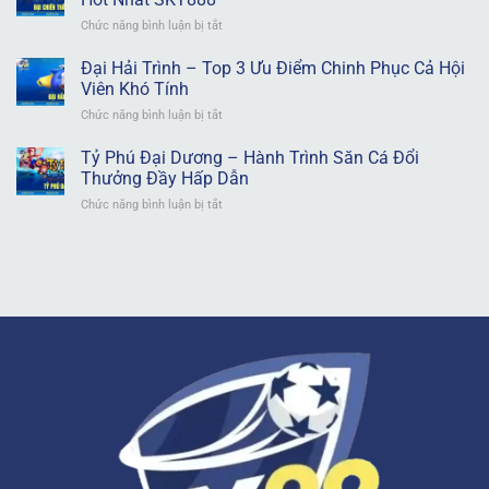
–
Dương
Chức năng bình luận bị tắt
ở
Cơ
Hấp
Đại
Hội
Dẫn,
Chiến
Đại Hải Trình – Top 3 Ưu Điểm Chinh Phục Cả Hội
Mang
Kịch
Thái
Về
Viên Khó Tính
Tính
Bình
Nhiều
Chức năng bình luận bị tắt
ở
Dương
Tiền
Đại
–
Thưởng
Hải
Tỷ Phú Đại Dương – Hành Trình Săn Cá Đổi
Sân
Hấp
Trình
Chơi
Thưởng Đầy Hấp Dẫn
Dẫn
–
Cá
Chức năng bình luận bị tắt
ở
Top
Cược
Tỷ
3
Hot
Phú
Ưu
Nhất
Đại
Điểm
SKY888
Dương
Chinh
–
Phục
Hành
Cả
Trình
Hội
Săn
Viên
Cá
Khó
Đổi
Tính
Thưởng
Đầy
Hấp
Dẫn