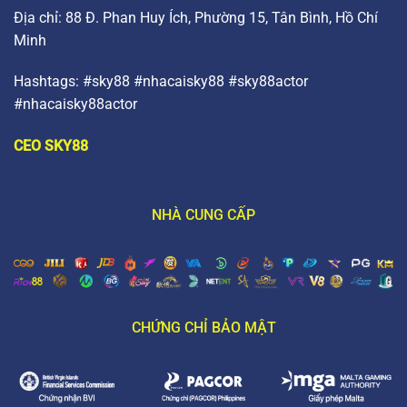
Địa chỉ: 88 Đ. Phan Huy Ích, Phường 15, Tân Bình, Hồ Chí
Minh
Hashtags: #sky88 #nhacaisky88 #sky88actor
#nhacaisky88actor
CEO SKY88
NHÀ CUNG CẤP
CHỨNG CHỈ BẢO MẬT