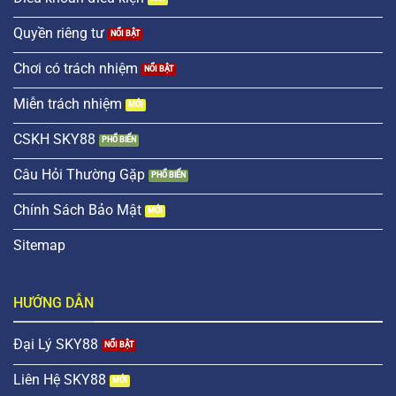
Quyền riêng tư
Chơi có trách nhiệm
Miễn trách nhiệm
CSKH SKY88
Câu Hỏi Thường Gặp
Chính Sách Bảo Mật
Sitemap
HƯỚNG DẪN
Đại Lý SKY88
Liên Hệ SKY88