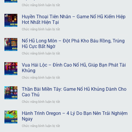
–
Chức năng bình luận bị tắt
ở
Bí
Hội
Quyết
Pháo
Huyền Thoại Tiên Nhân – Game Nổ Hũ Kiếm Hiệp
Chơi
Đêm
Và
Hot Nhất Hiện Tại
Trăng
Tăng
Chức năng bình luận bị tắt
ở
–
Tỷ
Huyền
Game
Lệ
Thoại
Nổ Hũ Long Môn – Đột Phá Kho Báu Rồng, Trúng
Nổ
Thắng
Tiên
Hũ
Hũ Cực Bất Ngờ
Nhanh
Nhân
Thế
Chóng
Chức năng bình luận bị tắt
ở
–
Giới
Nổ
Game
Lễ
Hũ
Vua Hái Lộc – Đỉnh Cao Nổ Hũ, Giúp Bạn Phát Tài
Nổ
Hội
Long
Hũ
Khủng
Rực
Môn
Kiếm
Rỡ
Chức năng bình luận bị tắt
ở
–
Hiệp
2025
Vua
Đột
Hot
Hái
Thần Bài Miền Tây: Game Nổ Hũ Khủng Dành Cho
Phá
Nhất
Lộc
Kho
Cao Thủ
Hiện
–
Báu
Tại
Chức năng bình luận bị tắt
ở
Đỉnh
Rồng,
Thần
Cao
Trúng
Bài
Hành Trình Oregon – 4 Lý Do Bạn Nên Trải Nghiệm
Nổ
Hũ
Miền
Hũ,
Ngay
Cực
Tây:
Giúp
Bất
Chức năng bình luận bị tắt
ở
Game
Bạn
Ngờ
Hành
Nổ