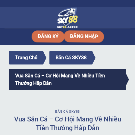
Bỏ
qua
nội
dung
ĐĂNG NHẬP
ĐĂNG KÝ
Trang Chủ
Bắn Cá SKY88
Vua Săn Cá – Cơ Hội Mang Về Nhiều Tiền
Thưởng Hấp Dẫn
BẮN CÁ SKY88
Vua Săn Cá – Cơ Hội Mang Về Nhiều
Tiền Thưởng Hấp Dẫn