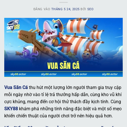
ĐĂNG VÀO
THÁNG 5 24, 2025
BỞI
SEO
Vua Săn Cá
thu hút một lượng lớn người tham gia truy cập
mỗi ngày nhờ vào tỉ lệ trả thưởng hấp dẫn, cùng kho vũ khí
cực khủng, mang đến cơ hội thử thách đầy kịch tính. Cùng
SKY88
khám phá những tính năng đặc biệt và một số mẹo
khiến chiến thuật của người chơi trở nên hiệu quả hơn.