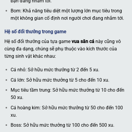
bạn đang nhắm tới.
Bom: Khả năng tiêu diệt một lượng lớn mục tiêu trong
một không gian cố định nơi người chơi đang nhắm tới.
Hệ số đổi thưởng trong game
Hệ số đổi thưởng của tựa game
vua săn cá
này cũng vô
cùng đa dạng, chúng sẽ phụ thuộc vào kích thước của
từng sinh vật khác nhau:
Cá nhỏ: Sở hữu mức thưởng từ 2 đến 5 xu.
Cá lớn: Sở hữu mức thưởng từ 5 cho đến 10 xu.
Mục tiêu tầm trung: Sở hữu mức thưởng từ 10 cho đến
50 xu.
Cá hoàng kim: Sở hữu mức thưởng từ 50 cho đến 100
xu.
Boss: Sở hữu mức thưởng từ 100 cho đến 500 xu.