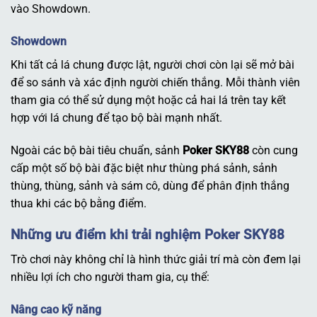
vào Showdown.
Showdown
Khi tất cả lá chung được lật, người chơi còn lại sẽ mở bài
để so sánh và xác định người chiến thắng. Mỗi thành viên
tham gia có thể sử dụng một hoặc cả hai lá trên tay kết
hợp với lá chung để tạo bộ bài mạnh nhất.
Ngoài các bộ bài tiêu chuẩn, sảnh
Poker SKY88
còn cung
cấp một số bộ bài đặc biệt như thùng phá sảnh, sảnh
thùng, thùng, sảnh và sám cô, dùng để phân định thắng
thua khi các bộ bằng điểm.
Những ưu điểm khi trải nghiệm Poker SKY88
Trò chơi này không chỉ là hình thức giải trí mà còn đem lại
nhiều lợi ích cho người tham gia, cụ thể:
Nâng cao kỹ năng