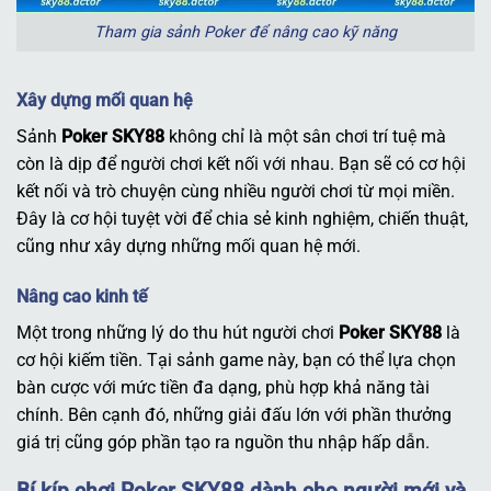
Tham gia sảnh Poker để nâng cao kỹ năng
Xây dựng mối quan hệ
Sảnh
Poker SKY88
không chỉ là một sân chơi trí tuệ mà
còn là dịp để người chơi kết nối với nhau. Bạn sẽ có cơ hội
kết nối và trò chuyện cùng nhiều người chơi từ mọi miền.
Đây là cơ hội tuyệt vời để chia sẻ kinh nghiệm, chiến thuật,
cũng như xây dựng những mối quan hệ mới.
Nâng cao kinh tế
Một trong những lý do thu hút người chơi
Poker SKY88
là
cơ hội kiếm tiền. Tại sảnh game này, bạn có thể lựa chọn
bàn cược với mức tiền đa dạng, phù hợp khả năng tài
chính. Bên cạnh đó, những giải đấu lớn với phần thưởng
giá trị cũng góp phần tạo ra nguồn thu nhập hấp dẫn.
Bí kíp chơi Poker SKY88 dành cho người mới và