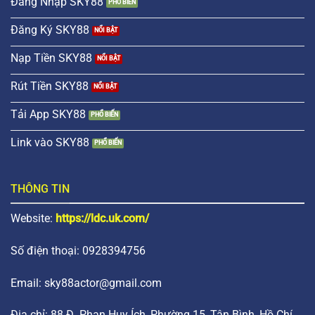
Đăng Nhập SKY88
Đăng Ký SKY88
Nạp Tiền SKY88
Rút Tiền SKY88
Tải App SKY88
Link vào SKY88
THÔNG TIN
Website:
https://ldc.uk.com/
Số điện thoại: 0928394756
Email:
sky88actor@gmail.com
Địa chỉ: 88 Đ. Phan Huy Ích, Phường 15, Tân Bình, Hồ Chí