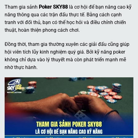
Tham gia sảnh
Poker SKY88
là cơ hội để bạn nâng cao kỹ
năng thông qua các trận đấu thực tế. Bằng cách cạnh
tranh với đối thủ, bạn có thể học hỏi và điều chỉnh chiến
thuật, hoàn thiện phong cách chơi.
Đồng thời, tham gia thường xuyên các giải đấu cũng giúp
hội viên tích lũy kinh nghiệm quý giá. Bởi kỹ năng poker
không chỉ dựa vào lý thuyết mà còn phát triển mạnh mẽ
nhờ thực hành.