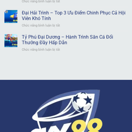
Chức năng bình luận bị tắt
ở
Cơ
Hấp
Đại
Hội
Dẫn,
Chiến
Đại Hải Trình – Top 3 Ưu Điểm Chinh Phục Cả Hội
Mang
Kịch
Thái
Về
Viên Khó Tính
Tính
Bình
Nhiều
Chức năng bình luận bị tắt
ở
Dương
Tiền
Đại
–
Thưởng
Hải
Tỷ Phú Đại Dương – Hành Trình Săn Cá Đổi
Sân
Hấp
Trình
Chơi
Thưởng Đầy Hấp Dẫn
Dẫn
–
Cá
Chức năng bình luận bị tắt
ở
Top
Cược
Tỷ
3
Hot
Phú
Ưu
Nhất
Đại
Điểm
SKY888
Dương
Chinh
–
Phục
Hành
Cả
Trình
Hội
Săn
Viên
Cá
Khó
Đổi
Tính
Thưởng
Đầy
Hấp
Dẫn