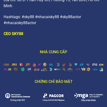
Minh
Hashtags: #sky88 #nhacaisky88 #sky88actor
#nhacaisky88actor
CEO SKY88
NHÀ CUNG CẤP
CHỨNG CHỈ BẢO MẬT