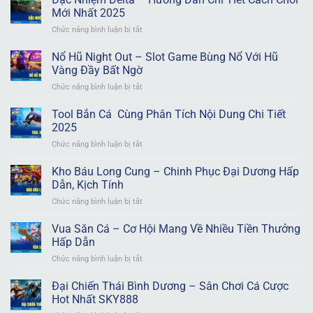
Tài
Oregon
Khủng
Mới Nhất 2025
Khủng
–
Dành
Chức năng bình luận bị tắt
ở
4
Cho
Đặc
Lý
Cao
Nhiệm
Nổ Hũ Night Out – Slot Game Bùng Nổ Với Hũ
Do
Thủ
Delta
Bạn
Vàng Đầy Bất Ngờ
–
Nên
Chức năng bình luận bị tắt
ở
Hướng
Trải
Nổ
Dẫn
Nghiệm
Hũ
Tool Bắn Cá Cùng Phân Tích Nội Dung Chi Tiết
Chi
Ngay
Night
Tiết
2025
Out
Cách
Chức năng bình luận bị tắt
ở
–
Chơi
Tool
Slot
Mới
Bắn
Kho Báu Long Cung – Chinh Phục Đại Dương Hấp
Game
Nhất
Cá
Bùng
Dẫn, Kịch Tính
2025
Cùng
Nổ
Chức năng bình luận bị tắt
ở
Phân
Với
Kho
Tích
Hũ
Báu
Vua Săn Cá – Cơ Hội Mang Về Nhiều Tiền Thưởng
Nội
Vàng
Long
Dung
Hấp Dẫn
Đầy
Cung
Chi
Bất
Chức năng bình luận bị tắt
ở
–
Tiết
Ngờ
Vua
Chinh
2025
Săn
Đại Chiến Thái Bình Dương – Sân Chơi Cá Cược
Phục
Cá
Đại
Hot Nhất SKY888
–
Dương