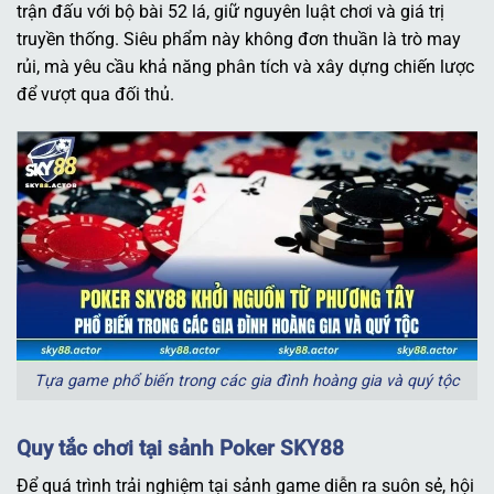
trận đấu với bộ bài 52 lá, giữ nguyên luật chơi và giá trị
truyền thống. Siêu phẩm này không đơn thuần là trò may
rủi, mà yêu cầu khả năng phân tích và xây dựng chiến lược
để vượt qua đối thủ.
Tựa game phổ biến trong các gia đình hoàng gia và quý tộc
Quy tắc chơi tại sảnh Poker SKY88
Để quá trình trải nghiệm tại sảnh game diễn ra suôn sẻ, hội