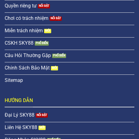
Quyền riêng tư
Chơi có trách nhiệm
Miễn trách nhiệm
CSKH SKY88
Câu Hỏi Thường Gặp
Chính Sách Bảo Mật
Sitemap
HƯỚNG DẪN
Đại Lý SKY88
Liên Hệ SKY88