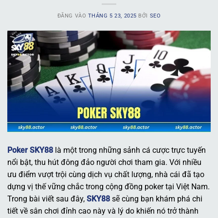
ĐĂNG VÀO
THÁNG 5 23, 2025
BỞI
SEO
Poker SKY88
là một trong những sảnh cá cược trực tuyến
nổi bật, thu hút đông đảo người chơi tham gia. Với nhiều
ưu điểm vượt trội cùng dịch vụ chất lượng, nhà cái đã tạo
dựng vị thế vững chắc trong cộng đồng poker tại Việt Nam.
Trong bài viết sau đây,
SKY88
sẽ cùng bạn khám phá chi
tiết về sân chơi đỉnh cao này và lý do khiến nó trở thành