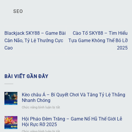
SEO
Blackjack SKY88 – Game Bài
Cào Tố SKY88 – Tìm Hiểu
Cân Não, Tỷ Lệ Thưởng Cực
Tựa Game Không Thể Bỏ Lỡ
Cao
2025
BÀI VIẾT GẦN ĐÂY
Kèo châu Á – Bí Quyết Chơi Và Tăng Tỷ Lệ Thắng
Nhanh Chóng
Chức năng bình luận bị tắt
ở
Kèo
châu
Hội Pháo Đêm Trăng – Game Nổ Hũ Thế Giới Lễ
Á
Hội Rực Rỡ 2025
–
Chức năng bình luận bị tắt
ở